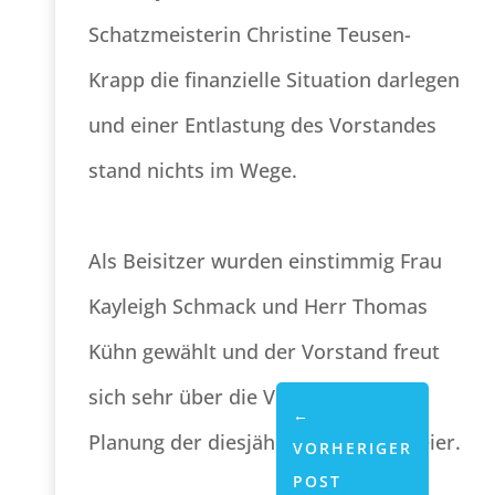
Schatzmeisterin Christine Teusen-
Krapp die finanzielle Situation darlegen
und einer Entlastung des Vorstandes
stand nichts im Wege.
Als Beisitzer wurden einstimmig Frau
Kayleigh Schmack und Herr Thomas
Kühn gewählt und der Vorstand freut
sich sehr über die Verstärkung und
←
Planung der diesjährigen Nikolausfeier.
VORHERIGER
POST