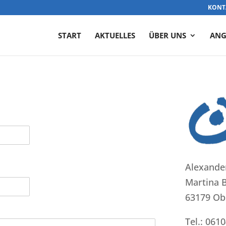
KONT
START
AKTUELLES
ÜBER UNS
ANG
Alexande
Martina B
63179 Ob
Tel.: 061