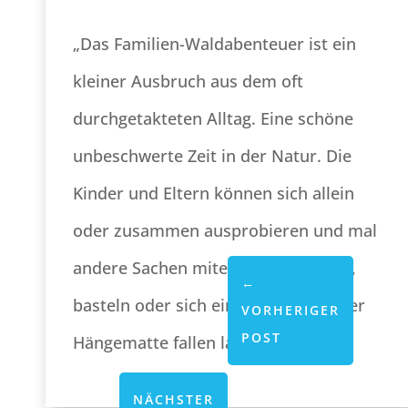
„Das Familien-Waldabenteuer ist ein
kleiner Ausbruch aus dem oft
durchgetakteten Alltag. Eine schöne
unbeschwerte Zeit in der Natur. Die
Kinder und Eltern können sich allein
oder zusammen ausprobieren und mal
andere Sachen miteinander erleben,
←
basteln oder sich einfach mal in einer
VORHERIGER
POST
Hängematte fallen lassen…“
NÄCHSTER