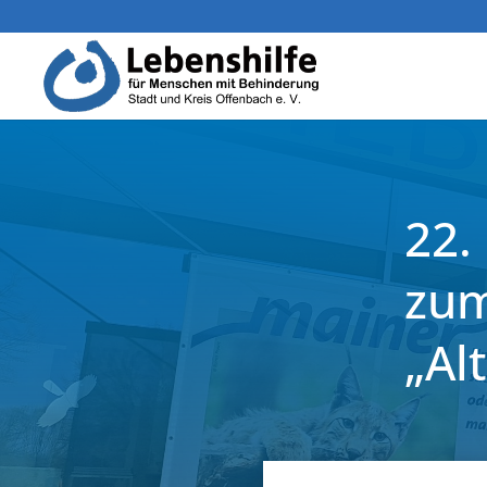
22.
zum
„Al