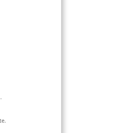
.
te.