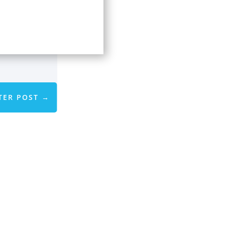
TER POST
→