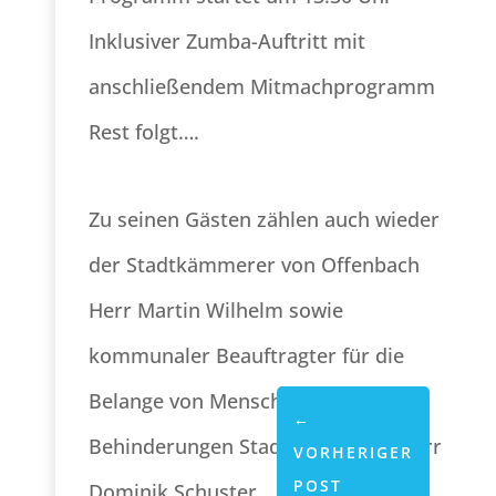
Inklusiver Zumba-Auftritt mit
anschließendem Mitmachprogramm
Rest folgt….
Zu seinen Gästen zählen auch wieder
der Stadtkämmerer von Offenbach
Herr Martin Wilhelm sowie
kommunaler Beauftragter für die
Belange von Menschen mit
←
Behinderungen Stadt Offenbach Herr
VORHERIGER
POST
Dominik Schuster