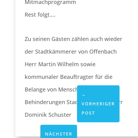
Mitmachprogramm
Rest folgt….
Zu seinen Gästen zählen auch wieder
der Stadtkämmerer von Offenbach
Herr Martin Wilhelm sowie
kommunaler Beauftragter für die
Belange von Menschen mit
←
Behinderungen Stadt Offenbach Herr
VORHERIGER
POST
Dominik Schuster
NÄCHSTER