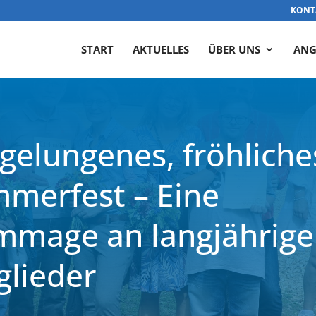
KONT
START
AKTUELLES
ÜBER UNS
ANG
 gelungenes, fröhliche
merfest – Eine
mage an langjährige
glieder