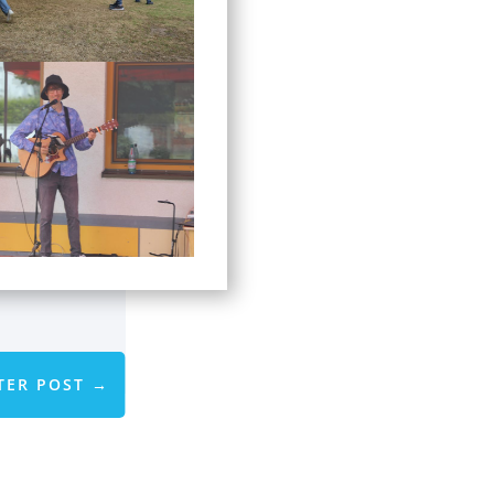
TER POST
→