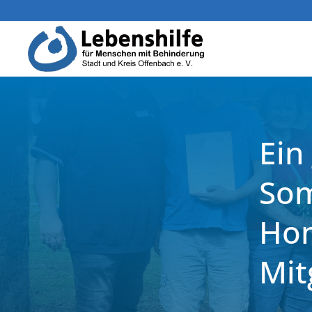
Ein
Som
Hom
Mit